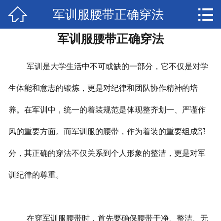


军训服腰带正确穿法
网站首页

军训服腰带正确穿法
联系我们
荣誉资质
军训是大学生活中不可或缺的一部分，它不仅是对学
厂房实景
生体能和意志的锻炼，更是对纪律和团队协作精神的培
养。在军训中，统一的着装规范是体现整齐划一、严谨作
公司简介
风的重要方面。而军训服的腰带，作为着装的重要组成部
新闻动态
分，其正确的穿法不仅关系到个人形象的整洁，更是对军
公司产品
训纪律的尊重。
在穿军训服腰带时，首先要确保腰带干净、整洁、无